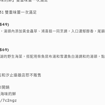
海味的鮮】雙重味蕾一次滿足
8/31 雙重味蕾一次滿足
$49)
，湯頭內添加黃金蟲草、鴻喜菇一同烹調，入口濃郁醇香，尾韻
$69)
湖的野生海菜，搭配用柴魚昆布湯和雪濃魚白湯調和的湯頭，點
店和汐止遠雄店恕不販售
市開鍋
+海味的鮮
is/7c2ngz