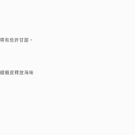
帶有些許甘甜，
綴蝦皮釋放海味