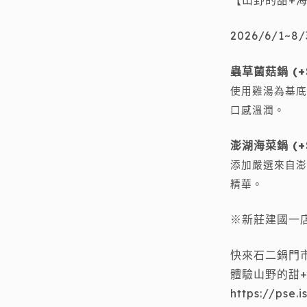
【山野的甜+
2026/6/1~
蟲草菌菇鍋 (+
使用雞湯為基底
口感溫潤。
澎湖海菜鍋 (+
添加嚴選來自澎
精華。
※新莊建國一
快來石二鍋門
體驗山野的甜
https://pse.